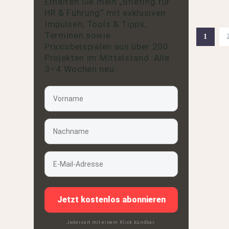
Erhalten Sie mein „Briefing für
HR & Führung“ mit exklusiven
Impulsen, Tools & Tipps,
Terminen sowie
1
Praxisbeispielen aus über 200
Projekten im Mittelstand. Alle
3–4 Wochen neu.
Jetzt kostenlos abonnieren
Jederzeit mit einem Klick kündbar.