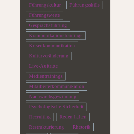
Führungskultur
Führungsskills
Führungswerte
Gesprächsführung
Kommunikationstrainings
Krisenkommunikation
Kulturveränderung
Live-Auftritte
Medientrainings
Mitarbeiterkommunikation
Nachwuchsgewinnung
Psychologische Sicherheit
Recruiting
Reden halten
Restrukturierung
Rhetorik