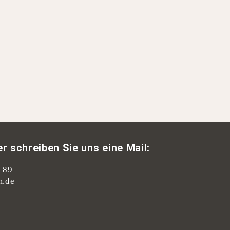
r schreiben Sie uns eine Mail:
9 89
m.de