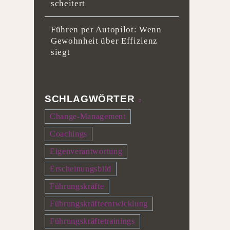
scheitert
Führen per Autopilot: Wenn
Gewohnheit über Effizienz
siegt
SCHLAGWÖRTER
Change-Management
Coachings
Eigenverantwortung
Erscheinungsbild
Führungskräfte
Führungskräfteentwicklung
Führungskräftetrainings