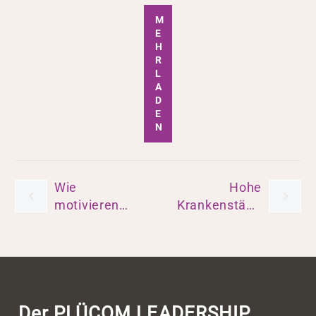
M
E
H
R
L
A
D
E
N
BEITRAGSNAVIGATION
Wie
Hohe
motivieren
Krankenstände:
Sie junge
Wie
Talente zur
Führungskräfte
Führung?
gegensteuern
können
Der PLÜCOM LEADERSHIP